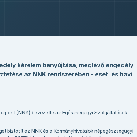
edély kérelem benyújtása, meglévő engedély
tetése az NNK rendszerében - eseti és havi
zpont (NNK) bevezette az Egészségügyi Szolgáltatások
séget biztosít az NNK és a Kormányhivatalok népegészségügyi