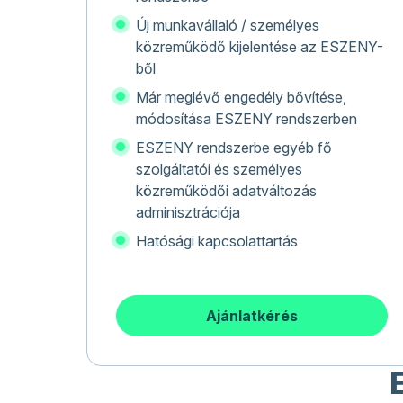
Új munkavállaló / személyes
közreműködő kijelentése az ESZENY-
ből
Már meglévő engedély bővítése,
módosítása ESZENY rendszerben
ESZENY rendszerbe egyéb fő
szolgáltatói és személyes
közreműködői adatváltozás
adminisztrációja
Hatósági kapcsolattartás
Ajánlatkérés