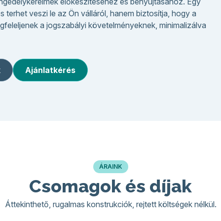
engedélykérelmek előkészítéséhez és benyújtásához. Egy
terhet veszi le az Ön válláról, hanem biztosítja, hogy a
leljenek a jogszabályi követelményeknek, minimalizálva
k
Ajánlatkérés
ÁRAINK
Csomagok és díjak
Áttekinthető, rugalmas konstrukciók, rejtett költségek nélkül.