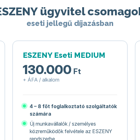
ESZENY ügyvitel csomago
eseti jellegű díjazásban
ESZENY Eseti MEDIUM
130.000
Ft
+ ÁFA / alkalom
4 – 8 főt foglalkoztató szolgáltatók
számára
Új munkavállalók / személyes
közreműködők felvétele az ESZENY
rendszerbe