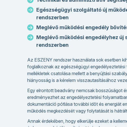
Egészségügyi szolgáltató új műkö
rendszerben
Meglévő működési engedély bővítés
Meglévő működési engedélyhez új
rendszerben
Az ESZENY rendszer használata sok esetben kihí
foglalkoznak az egészségügyi engedélyeztetési 
mellékletek csatolása mellett a benyújtási szabál
hiányosság is a kérelem visszautasításához veze
Egy elrontott beadvány nemcsak bosszúságot é
eredményezhet az engedélyeztetési folyamatban,
dokumentáció pótlása további időt és energiát e
működés megkezdését vagy folytatását is hátrált
Annak érdekében, hogy elkerülje ezeket a kellem