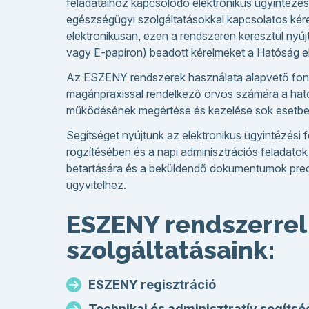
feladataihoz kapcsolódó elektronikus ügyintézé
egészségügyi szolgáltatásokkal kapcsolatos kér
elektronikusan, ezen a rendszeren keresztül nyú
vagy E-papíron) beadott kérelmeket a Hatóság elu
Az ESZENY rendszerek használata alapvető fon
magánpraxissal rendelkező orvos számára a hat
működésének megértése és kezelése sok esetben 
Segítséget nyújtunk az elektronikus ügyintézési 
rögzítésében és a napi adminisztrációs feladatok
betartására és a beküldendő dokumentumok prec
ügyvitelhez.
ESZENY rendszerrel
szolgáltatásaink:
ESZENY regisztráció
Technikai és adminisztratív segítsé