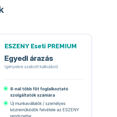
k
ESZENY Eseti PREMIUM
Egyedi árazás
Igényekre szabott kalkuláció
8-nál több főt foglalkoztató
szolgáltatók számára
Új munkavállalók / személyes
közreműködők felvétele az ESZENY
rendszerbe