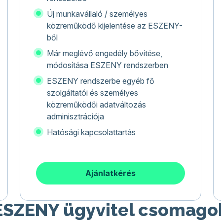
Új munkavállaló / személyes
közreműködő kijelentése az ESZENY-
ből
Már meglévő engedély bővítése,
módosítása ESZENY rendszerben
ESZENY rendszerbe egyéb fő
szolgáltatói és személyes
közreműködői adatváltozás
adminisztrációja
Hatósági kapcsolattartás
Ajánlatkérés
ESZENY ügyvitel csomago