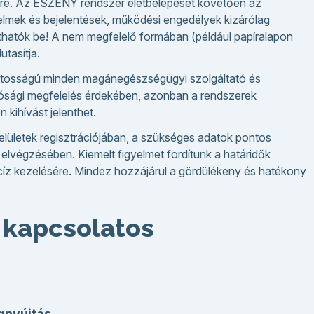
sre. Az ESZENY rendszer életbelépését követően az
elmek és bejelentések, működési engedélyek kizárólag
jthatók be! A nem megfelelő formában (például papíralapon
tasítja.
tosságú minden magánegészségügyi szolgáltató és
ósági megfelelés érdekében, azonban a rendszerek
kihívást jelenthet.
felületek regisztrációjában, a szükséges adatok pontos
 elvégzésében. Kiemelt figyelmet fordítunk a határidők
íz kezelésére. Mindez hozzájárul a gördülékeny és hatékony
 kapcsolatos
gnyújtás