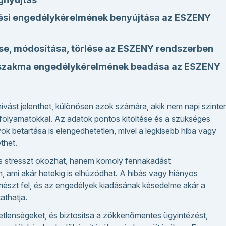
dési engedélykérelmének benyújtása az ESZENY
e, módosítása, törlése az ESZENY rendszerben
 szakma engedélykérelmének beadása az ESZENY
vást jelenthet, különösen azok számára, akik nem napi szinte
folyamatokkal. Az adatok pontos kitöltése és a szükséges
yok betartása is elengedhetetlen, mivel a legkisebb hiba vagy
thet.
s stresszt okozhat, hanem komoly fennakadást
 ami akár hetekig is elhúzódhat. A hibás vagy hiányos
mészt fel, és az engedélyek kiadásának késedelme akár a
athatja.
etlenségeket, és biztosítsa a zökkenőmentes ügyintézést,