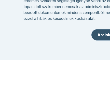
érdemes szakértői segítséget igénybe venni az 
tapasztalt szakember nemcsak az adminisztrációs 
beadott dokumentumok minden szempontból megfe
ezzel a hibák és késedelmek kockázatát.
Árain