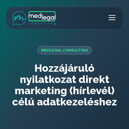
Kilépés
Men
a
MedLegal Consulting
tartalomba
MEDLEGAL CONSULTING
Hozzájáruló
nyilatkozat direkt
marketing (hírlevél)
célú adatkezeléshez