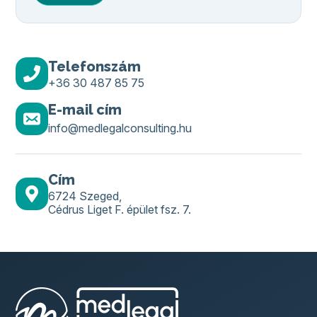
Telefonszám
+36 30 487 85 75
E-mail cím
info@medlegalconsulting.hu
Cím
6724 Szeged,
Cédrus Liget F. épület fsz. 7.