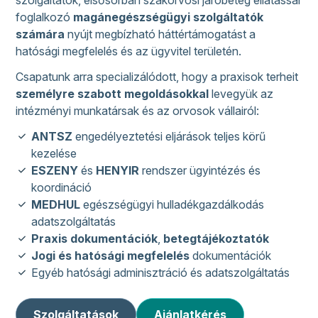
szolgáltatók, elsősorban szakorvosi járóbeteg ellátással
foglalkozó
magánegészségügyi szolgáltatók
számára
nyújt megbízható háttértámogatást a
hatósági megfelelés és az ügyvitel területén.
Csapatunk arra specializálódott, hogy a praxisok terheit
személyre szabott megoldásokkal
levegyük az
intézményi munkatársak és az orvosok vállairól:
ANTSZ
engedélyeztetési eljárások teljes körű
kezelése
ESZENY
és
HENYIR
rendszer ügyintézés és
koordináció
MEDHUL
egészségügyi hulladékgazdálkodás
adatszolgáltatás
Praxis dokumentációk
,
betegtájékoztatók
Jogi és hatósági megfelelés
dokumentációk
Egyéb hatósági adminisztráció és adatszolgáltatás
Szolgáltatások
Ajánlatkérés