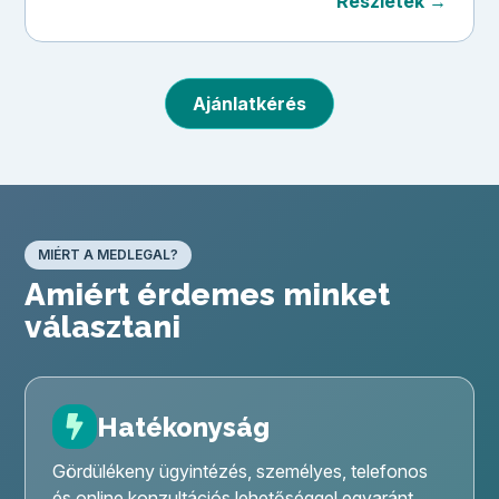
Részletek →
Ajánlatkérés
MIÉRT A MEDLEGAL?
Amiért érdemes minket
választani
Hatékonyság
Gördülékeny ügyintézés, személyes, telefonos
és online konzultációs lehetőséggel egyaránt.