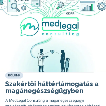
RÓLUNK
Szakértői háttértámogatás a
magán­egészségügyben
A MedLegal Consulting a magánegészségügyi