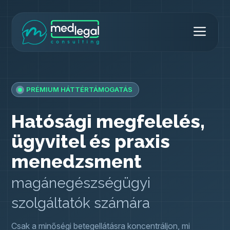
Kilépés
Men
a
MedLegal Consulting
tartalomba
PRÉMIUM HÁTTÉRTÁMOGATÁS
Hatósági megfelelés,
ügyvitel és praxis
menedzsment
magánegészségügyi
szolgáltatók számára
Csak a minőségi betegellátásra koncentráljon, mi