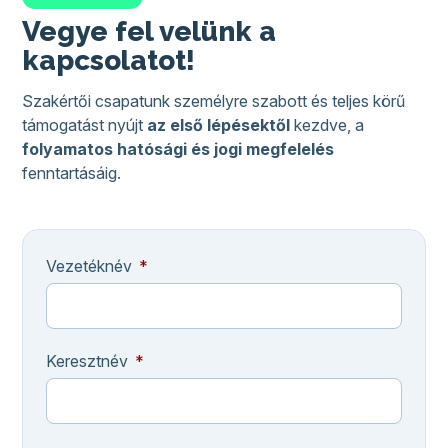
Új munkatársak bejelentése és kiléptetése.
HENYIR adatszolgáltatás havi szintű
Vegye fel velünk a
teljesítése és monitorozása
kapcsolatot!
Mindezek a folyamatok kizárólag az ESZENY
Szakértői csapatunk személyre szabott és teljes körű
rendszerben végezhetők, amely tapasztalatot,
támogatást nyújt
az első lépésektől
kezdve, a
gyakorlatot és időráfordítást igényel.
folyamatos hatósági és jogi megfelelés
Szolgáltatásunk ezen adminisztrációs és
fenntartásáig.
ügyviteli feladatok teljes körű kezelését biztosítja,
elősegítve partnereink hatékony és pontos
hatósági ügyintézését.
Vezetéknév
Keresztnév