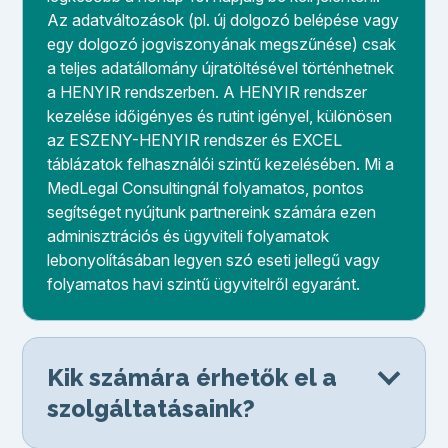
Az adatváltozások (pl. új dolgozó belépése vagy
egy dolgozó jogviszonyának megszűnése) csak
a teljes adatállomány újratöltésével történhetnek
a HENYIR rendszerben. A HENYIR rendszer
kezelése időigényes és rutint igényel, különösen
az ESZENY-HENYIR rendszer és EXCEL
táblázatok felhasználói szintű kezelésében. Mi a
MedLegal Consultingnál folyamatos, pontos
segítséget nyújtunk partnereink számára ezen
adminisztrációs és ügyviteli folyamatok
lebonyolításában legyen szó eseti jellegű vagy
folyamatos havi szintű ügyvitelről egyaránt.
Kik számára érhetők el a
szolgáltatásaink?