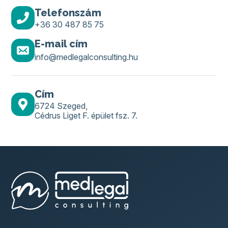
Telefonszám
+36 30 487 85 75
E-mail cím
info@medlegalconsulting.hu
Cím
6724 Szeged,
Cédrus Liget F. épület fsz. 7.