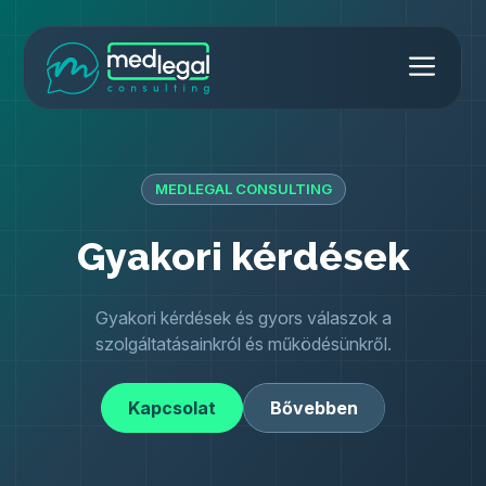
Kilépés
Men
a
MedLegal Consulting
tartalomba
MEDLEGAL CONSULTING
Gyakori kérdések
Gyakori kérdések és gyors válaszok a
szolgáltatásainkról és működésünkről.
Kapcsolat
Bővebben