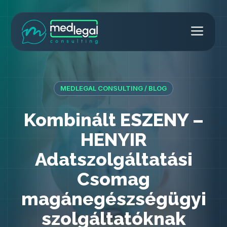
Kilépés
Men
a
MedLegal Consulting
tartalomba
MEDLEGAL CONSULTING / BLOG
Kombinált ESZENY –
HENYIR
Adatszolgáltatási
Csomag
magánegészségügyi
szolgáltatóknak