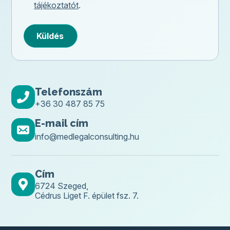
tájékoztatót
.
Küldés
Telefonszám
+36 30 487 85 75
E-mail cím
info@medlegalconsulting.hu
Cím
6724 Szeged,
Cédrus Liget F. épület fsz. 7.